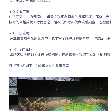
以下是部分學生的反思感言：
👧 8C 張芷媛
在這四天三夜的行程中，但最令我印象深刻的是都江堰。那座古老
技術的卓越成就。總而言之，這次成都考察使我收穫頗豐，也激勵
👧 8C 丘沚羲
在立格實驗學校的交流中，我學會了感恩身邊的事物，也被四川歌
👦 7C13 何允程
變臉表演太精彩，演員技藝精湛，情感真摯，我深受感動。川劇讓
#HKBUAS #PBL #成都 #文化遺產探索