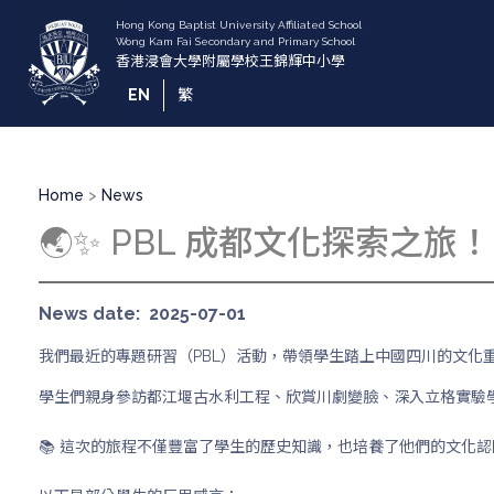
Skip
to
main
content
EN
繁
Breadcrumb
Home
News
🌏✨ PBL 成都文化探索之旅！ 
News date
2025-07-01
我們最近的專題研習（PBL）活動，帶領學生踏上中國四川的文化
學生們親身參訪都江堰古水利工程、欣賞川劇變臉、深入立格實驗
📚 這次的旅程不僅豐富了學生的歷史知識，也培養了他們的文化