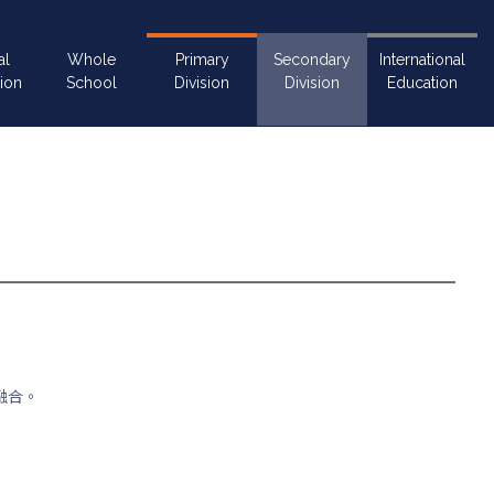
al
Whole
Primary
Secondary
International
ion
School
Division
Division
Education
融合。