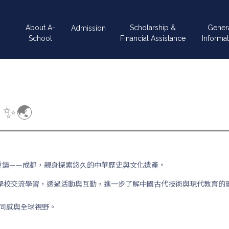
Main
About A-
Scholarship &
Gener
Admission
navigation
School
Financial Assistance
Informat
✨🌏
重鎮——成都，親身探索悠久的中華歷史與文化遺產。
學校交流學習，透過活動與互動，進一步了解中國古代技術與現代教育的
認同感與全球視野。