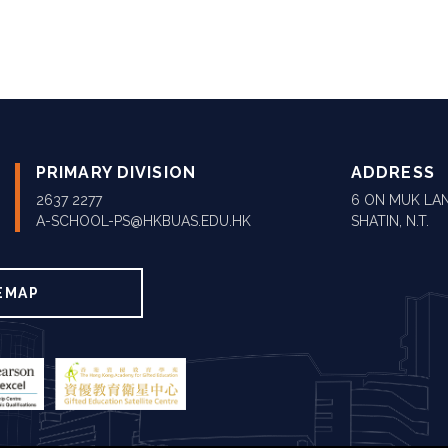
PRIMARY DIVISION
ADDRESS
2637 2277
6 ON MUK LAN
A-SCHOOL-PS@HKBUAS.EDU.HK
SHATIN, N.T.
EMAP