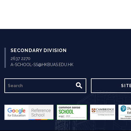
SECONDARY DIVISION
2637 2270
A-SCHOOL-SS@HKBUAS.EDU.HK
SEARCH
SIT