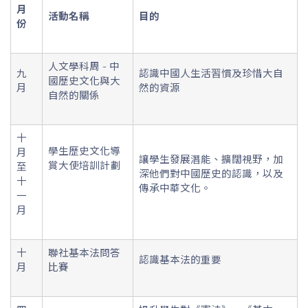
月
活動名稱
目的
份
人文學科周 - 中
九
認識中國人生活習慣及珍惜大自
國歷史文化與大
月
然的資源
自然的關係
十
學生歷史文化導
月
讓學生發展潛能、擴闊視野，加
賞大使培訓計劃
至
深他們對中國歷史的認識，以及
十
傳承中華文化。
一
月
十
聯社基本法問答
認識基本法的重要
月
比賽