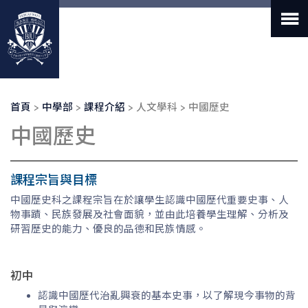
移
至
主
內
容
導
首頁
中學部
課程介紹
人文學科
中國歷史
航
中國歷史
連
結
課程宗旨與目標
中國歷史科之課程宗旨在於讓學生認識中國歷代重要史事、人
物事蹟、民族發展及社會面貌，並由此培養學生理解、分析及
研習歷史的能力、優良的品德和民族情感。
初中
認識中國歷代治亂興衰的基本史事，以了解現今事物的背