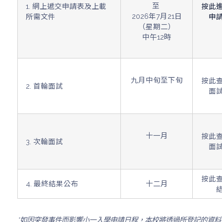
至
1. 網上遞交申請表及上載
按此
2026年7月21日
所需文件
申
（星期二）
中午12時
九月中旬至下旬
按此
2. 首輪面試
面
十一月
按此
3. 次輪面試
面
按此
4. 最終結果公布
十二月
*如因突發事件而影響小一入學申請日程，本校將透過所登記的資