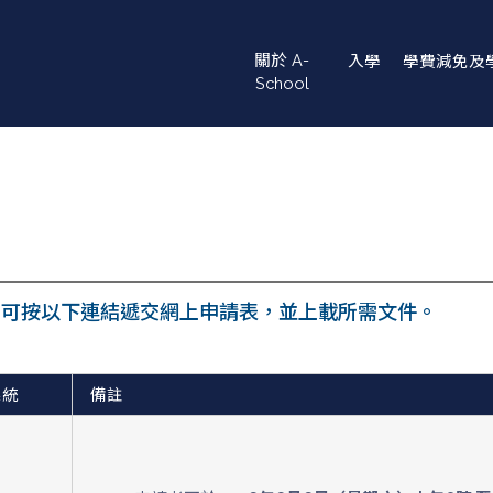
Main
關於 A-
入學
學費減免及
navigation
School
家長，可按以下連結遞交網上申請表，並上載所需文件。
系統
備註