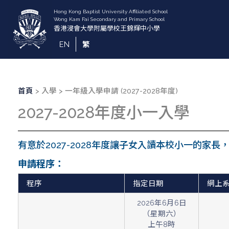
移
至
主
內
EN
繁
容
導
首頁
入學
一年級入學申請 (2027-2028年度)
航
2027-2028年度小一入學
連
結
有意於2027-2028年度讓子女入讀本校小一的
申請程序：
程序
指定日期
網上
2026年6月6日
（星期六）
上午8時