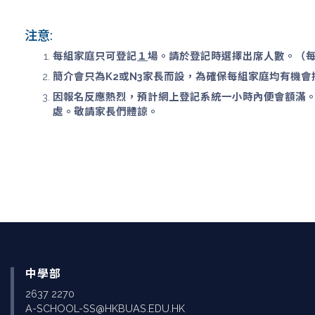
注意:
每組家庭只可登記
１
場。請於登記時選擇出席人數。（
簡介會只為K2或N3家長而設，為確保每組家庭均有機
因報名反應熱烈，預計網上登記系統一小時內便會額滿
處。敬請家長們體諒。
中學部
2637 2270
A-SCHOOL-SS@HKBUAS.EDU.HK