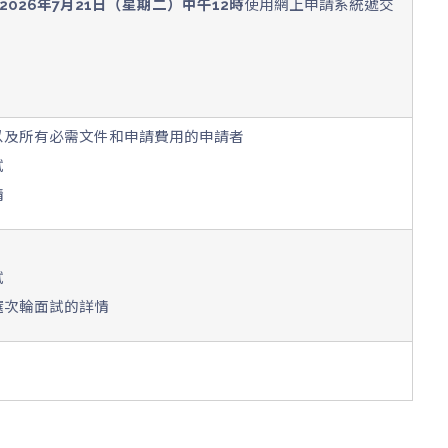
2026年7月21日（星期二）中午12時
使用網上申請系統遞交
以及所有必需文件和申請費用的申請者
試
情
試
選次輪面試的詳情