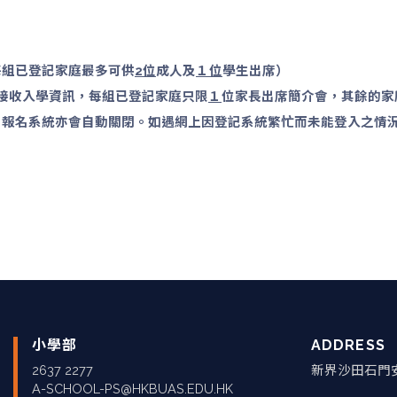
每組已登記家庭最多可供
2位
成人及
１位
學生出席）
會接收入學資訊，每組已登記家庭只限
１
位家長出席簡介會，其餘的家
。報名系統亦會自動關閉。如遇網上因登記系統繁忙而未能登入之情
小學部
ADDRESS
2637 2277
新界沙田石門
A-SCHOOL-PS@HKBUAS.EDU.HK