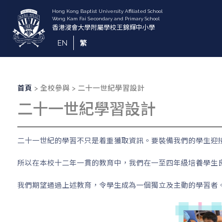
移
至
主
內
EN
繁
容
導
首頁
全校參與
二十一世紀學習設計
航
二十一世紀學習設計
連
結
二十一世紀的學習不只是着重獲取資訊。要裝備我們的學生迎
所以在本校十二年一貫的教育中，我們在一至四年級培養學生
我們期望通過上述教育，令學生成為一個獨立及主動的學習者