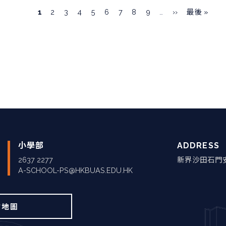
目
1
頁
2
頁
3
頁
4
頁
5
頁
6
頁
7
頁
8
頁
9
…
下
››
Last
最後 »
前
面
面
面
面
面
面
面
面
一
page
頁
頁
面
小學部
ADDRESS
2637 2277
新界沙田石門
A-SCHOOL-PS@HKBUAS.EDU.HK
站地圖