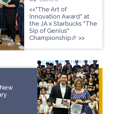
中學
2026-07-17
<<"The Art of
Innovation Award" at
the JA x Starbucks "The
Sip of Genius"
Championship🎉 >>
X New
ary