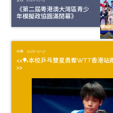
全校
2026-07-17
《第二屆粵港澳大灣區青少
年模擬政協圓滿閉幕》
中學
2026-07-17
<<🏓本校乒乓雙星勇奪WTT香港站
>>