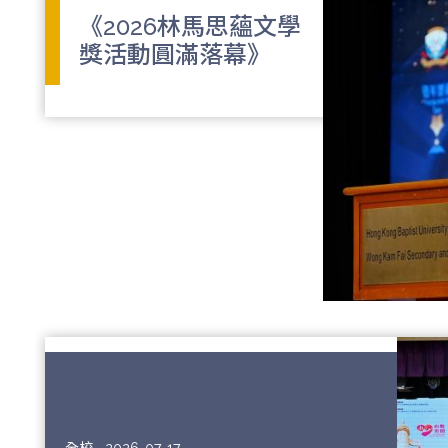
《2026林馬思蘊文學
獎活動圓滿落幕》