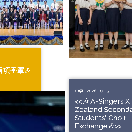
兩項季軍🎉
中學
2026-07-15
<<🎶 A-Singers 
Zealand Second
Students' Choir
Exchange🎶>>