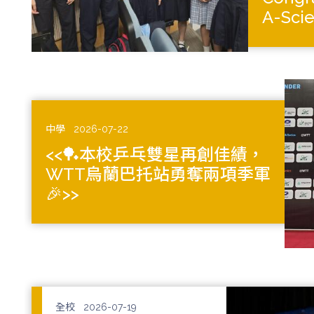
A-Scie
中學
2026-07-22
<<🏓本校乒乓雙星再創佳績，
WTT烏蘭巴托站勇奪兩項季軍
🎉>>
全校
2026-07-19