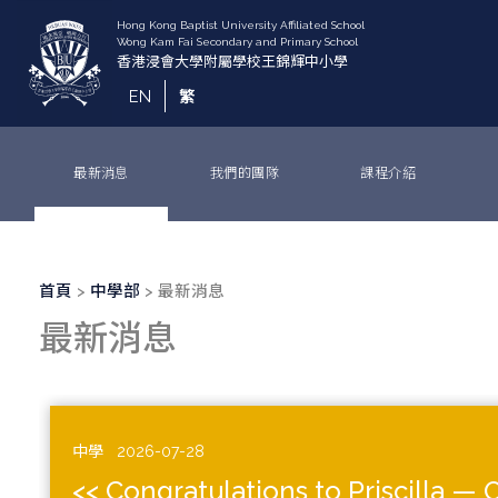
移
至
主
內
EN
繁
容
最新消息
我們的團隊
課程介紹
導
首頁
中學部
最新消息
航
最新消息
連
結
中學
2026-07-28
<< Congratulations to Priscilla — 