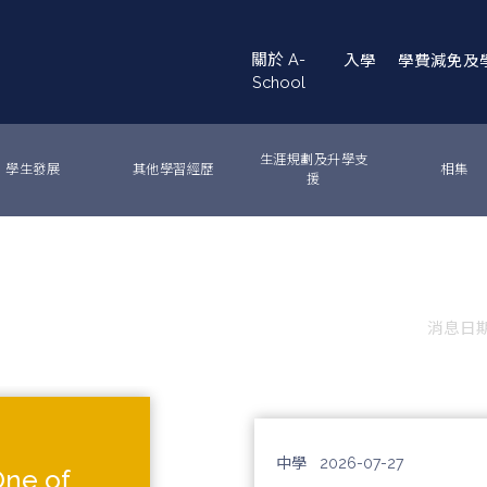
Main
關於 A-
入學
學費減免及
navigation
School
生涯規劃及升學支
學生發展
其他學習經歷
相集
援
消息日期 
中學
2026-07-27
One of