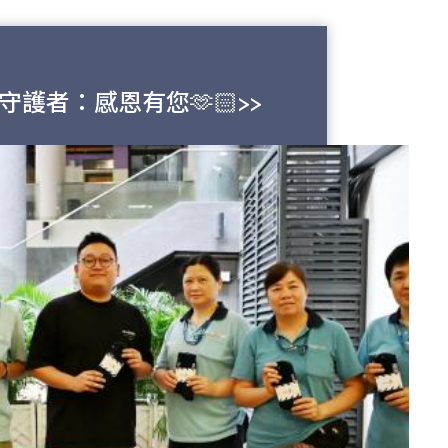
守護者：感恩有您🫶🏻>>