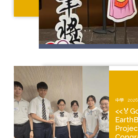
中學
2026
<<🏅Go
Earth
Projec
Congra