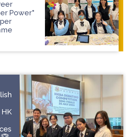
Peer
eer Power"
per
amme
lish
e HK
ces