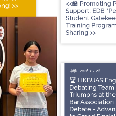
<<🏫 Promoting 
ng! >>
Support: EDB "P
Student Gatekee
Training Progr
Sharing >>
中學
2026-07-26
🏆 HKBUAS Eng
Debating Team
Triumphs at th
Bar Association
Debate - Advan