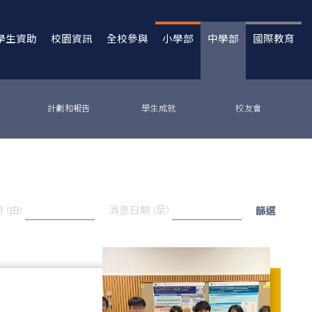
學生資助
校園資訊
全校參與
小學部
中學部
國際教育
計劃和報告
學生成就
校友會
(由)
消息日期 (至)