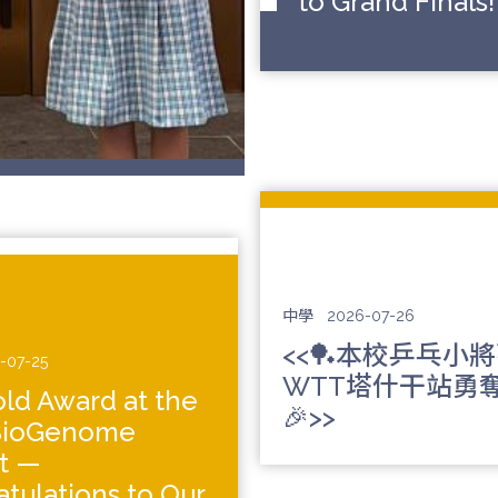
to Grand Finals!
中學
2026-07-26
<<🏓本校乒乓小
-07-25
WTT塔什干站勇
ld Award at the
🎉>>
BioGenome
t —
tulations to Our