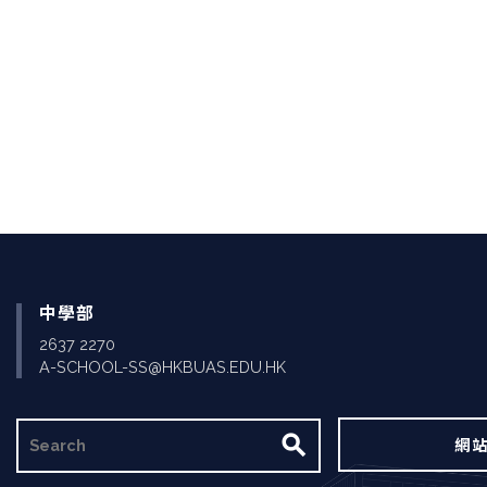
Pagination
中學部
2637 2270
A-SCHOOL-SS@HKBUAS.EDU.HK
搜
網
尋