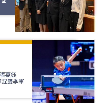
 🏆
將張嘉鈺
奪混雙季軍