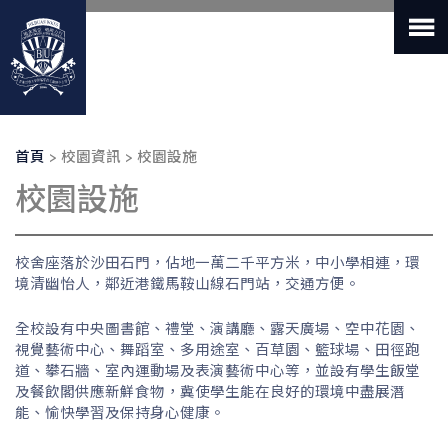
移
至
主
內
容
導
首頁
校園資訊
校園設施
航
校園設施
連
結
校舍座落於沙田石門，佔地一萬二千平方米，中小學相連，環
境清幽怡人，鄰近港鐵馬鞍山線石門站，交通方便。
全校設有中央圖書館、禮堂、演講廳、露天廣場、空中花園、
視覺藝術中心、舞蹈室、多用途室、百草園、籃球場、田徑跑
道、攀石牆、室內運動場及表演藝術中心等，並設有學生飯堂
及餐飲閣供應新鮮食物，冀使學生能在良好的環境中盡展潛
能、愉快學習及保持身心健康。