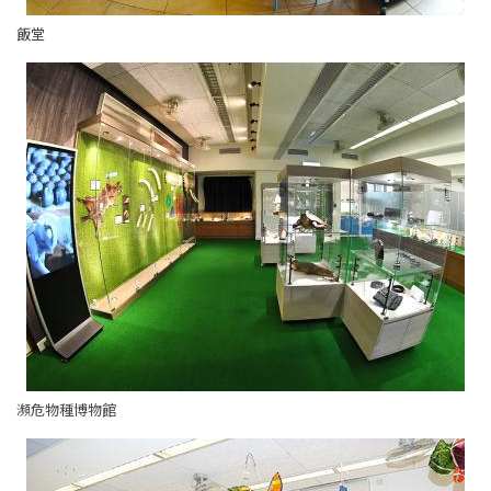
飯堂
瀕危物種博物館