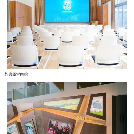
約書亞堂內貌