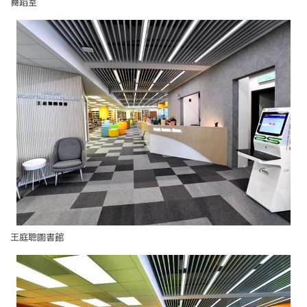
舞蹈室
王庭聰圖書館