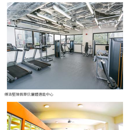
傅浩堅陳佩華伉儷體適能中心