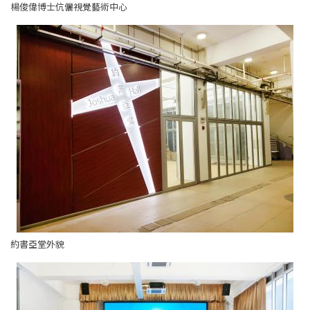
楊俊偉博士伉儷視覺藝術中心
約書亞堂外貌