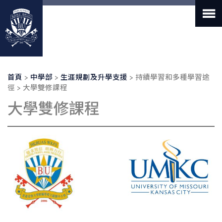
移
至
主
內
容
導
首頁
中學部
生涯規劃及升學支援
持續學習和多種學習途
航
徑
大學雙修課程
連
大學雙修課程
結