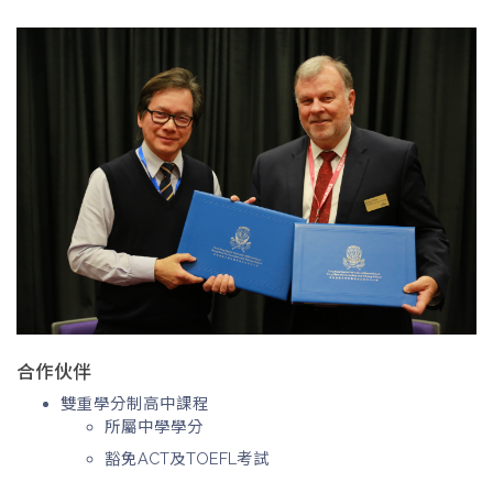
合作伙伴
雙重學分制高中課程
所屬中學學分
豁免ACT及TOEFL考試