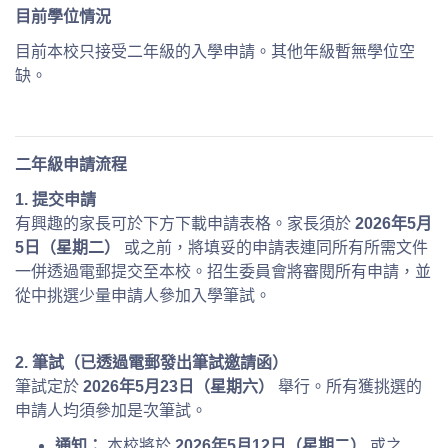
目前學位情況
目前本校只接受二年級的入學申請。其他年級暫無學位空
缺。
二年級申請流程
1.
提交申請
有興趣的家長可於下方下載申請表格。家長須於
2026
年
5
月
5
日（星期二）
或之前，將填妥的申請表連同所有所需文件
一併透過電郵提交至本校。招生委員會將審閱所有申請，並
從中挑選少量申請人參加入學筆試。
2.
筆試（已透過電郵發出筆試邀請函）
筆試定於
2026
年
5
月
23
日（星期六）
舉行。所有獲挑選的
申請人均須參加是次筆試。
通知：
本校將於
2026
年
5
月
12
日（星期二）
或之