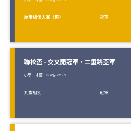
進階組個人賽（男）
冠軍
聯校盃 - 交叉開冠軍，二重跳亞軍
小學
才藝
2025-2026
九歲組別
冠軍